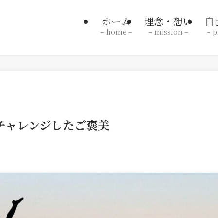
ホーム
理念・想い
自
– home –
– mission –
– p
チャレンジしたご褒美