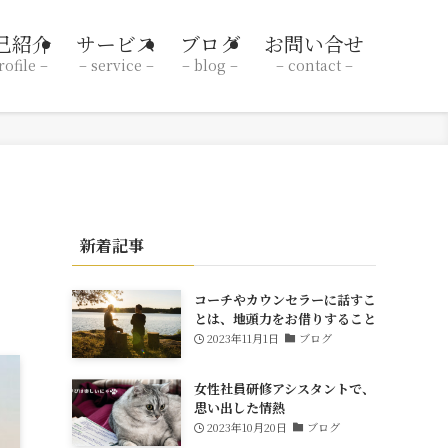
己紹介
サービス
ブログ
お問い合せ
rofile –
– service –
– blog –
– contact –
新着記事
コーチやカウンセラーに話すこ
とは、地頭力をお借りすること
2023年11月1日
ブログ
女性社員研修アシスタントで、
思い出した情熱
2023年10月20日
ブログ