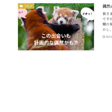
偶然
ブログ
皆さ
です
題の
かし、
202