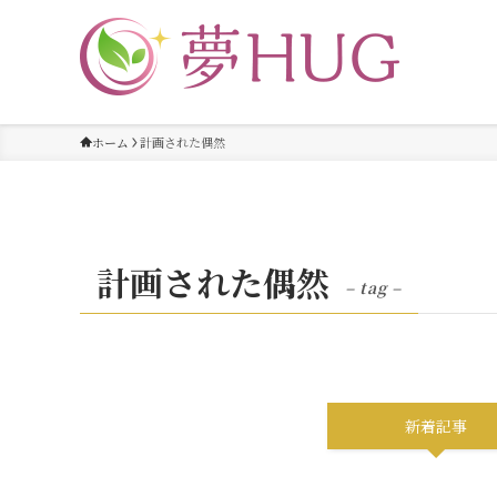
ホーム
計画された偶然
計画された偶然
– tag –
新着記事