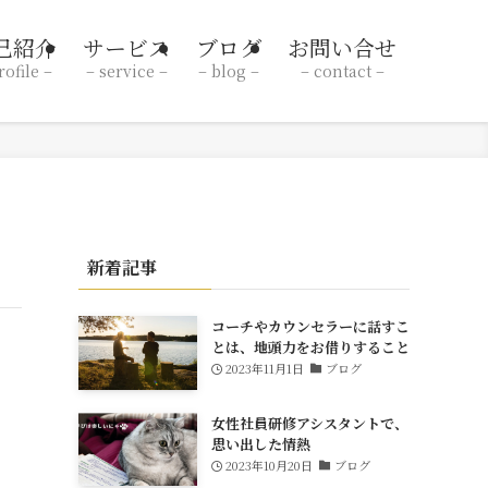
己紹介
サービス
ブログ
お問い合せ
rofile –
– service –
– blog –
– contact –
新着記事
コーチやカウンセラーに話すこ
とは、地頭力をお借りすること
2023年11月1日
ブログ
女性社員研修アシスタントで、
思い出した情熱
2023年10月20日
ブログ