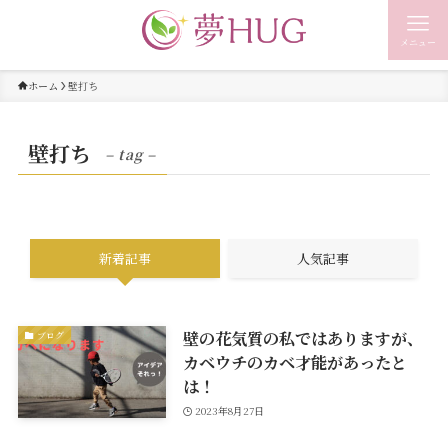
メニュー
ホーム
壁打ち
壁打ち
– tag –
新着記事
人気記事
壁の花気質の私ではありますが、
ブログ
カベウチのカベ才能があったと
は！
2023年8月27日